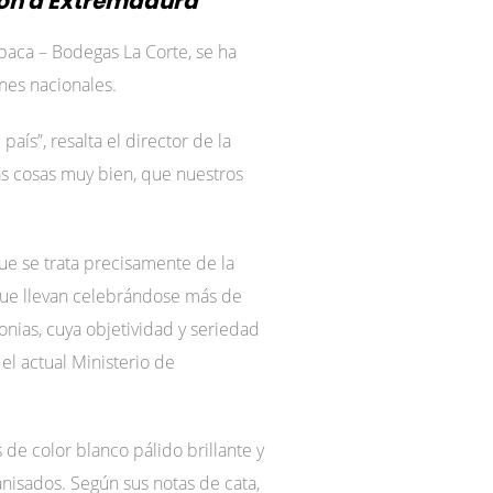
dón a Extremadura
paca – Bodegas La Corte, se ha
nes nacionales.
aís”, resalta el director de la
as cosas muy bien, que nuestros
ue se trata precisamente de la
que llevan celebrándose más de
ias, cuya objetividad y seriedad
l actual Ministerio de
de color blanco pálido brillante y
anisados. Según sus notas de cata,