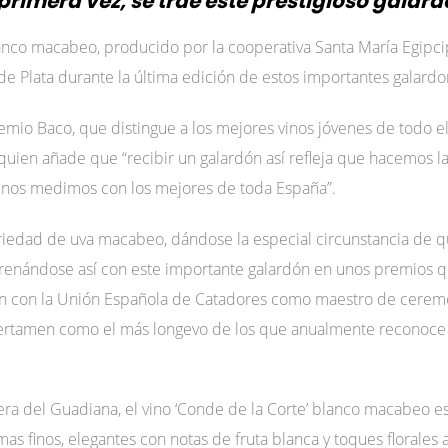
primera vez, se trae este prestigioso galar
blanco macabeo, producido por la cooperativa Santa María Egipci
e Plata durante la última edición de estos importantes galardo
mio Baco, que distingue a los mejores vinos jóvenes de todo el p
 quien añade que “recibir un galardón así refleja que hacemos l
e nos medimos con los mejores de toda España”.
ariedad de uva macabeo, dándose la especial circunstancia de q
trenándose así con este importante galardón en unos premios 
n con la Unión Española de Catadores como maestro de ceremon
certamen como el más longevo de los que anualmente reconoce e
 del Guadiana, el vino ‘Conde de la Corte’ blanco macabeo es 
as finos, elegantes con notas de fruta blanca y toques florales 