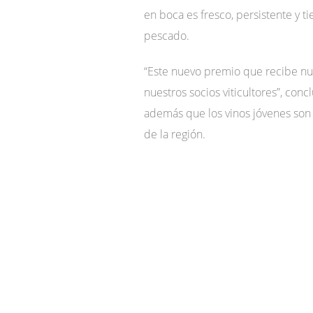
en boca es fresco, persistente y t
pescado.
“Este nuevo premio que recibe nue
nuestros socios viticultores”, con
además que los vinos jóvenes son u
de la región.