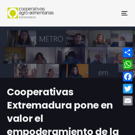
Nav
Compa
What
Face
Cooperativas
Twitt
Extremadura pone en
Email
valor el
empoderamiento de la