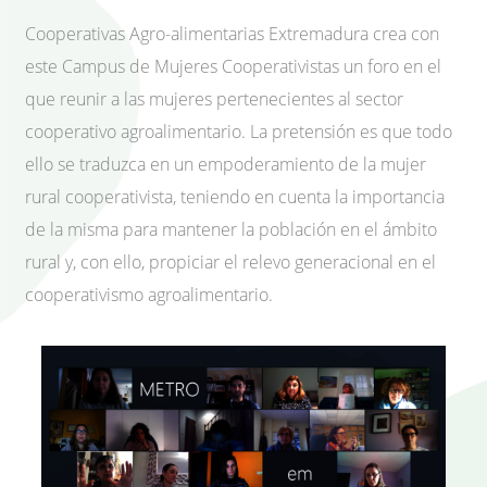
Cooperativas Agro-alimentarias Extremadura crea con
este Campus de Mujeres Cooperativistas un foro en el
que reunir a las mujeres pertenecientes al sector
cooperativo agroalimentario. La pretensión es que todo
ello se traduzca en un empoderamiento de la mujer
rural cooperativista, teniendo en cuenta la importancia
de la misma para mantener la población en el ámbito
rural y, con ello, propiciar el relevo generacional en el
cooperativismo agroalimentario.