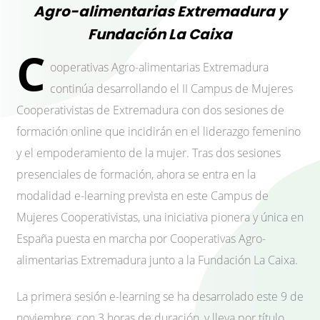
Agro-alimentarias Extremadura y
Fundación La Caixa
C
ooperativas Agro-alimentarias Extremadura
continúa desarrollando el II Campus de Mujeres
Cooperativistas de Extremadura con dos sesiones de
formación online que incidirán en el liderazgo femenino
y el empoderamiento de la mujer. Tras dos sesiones
presenciales de formación, ahora se entra en la
modalidad e-learning prevista en este Campus de
Mujeres Cooperativistas, una iniciativa pionera y única en
España puesta en marcha por Cooperativas Agro-
alimentarias Extremadura junto a la Fundación La Caixa.
La primera sesión e-learning se ha desarrolado este 9 de
noviembre, con 3 horas de duración, y lleva por título