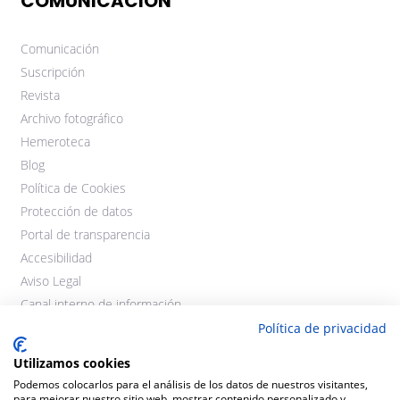
COMUNICACIÓN
Comunicación
Suscripción
Revista
Archivo fotográfico
Hemeroteca
Blog
Política de Cookies
Protección de datos
Portal de transparencia
Accesibilidad
Aviso Legal
Canal interno de información
Política de privacidad
Utilizamos cookies
Podemos colocarlos para el análisis de los datos de nuestros visitantes,
para mejorar nuestro sitio web, mostrar contenido personalizado y