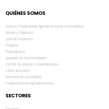
QUIÉNES SOMOS
Qué es Cooperativas Agroalimentarias Extremadura
Misión y Objetivos
¿Dónde estamos?
Órganos
Organigrama
Igualdad de Oportunidades
Comité de jóvenes cooperativistas
Cómo asociarse
Memoria de actividades
Cooperativismo Agroalimentario
SECTORES
Sectores