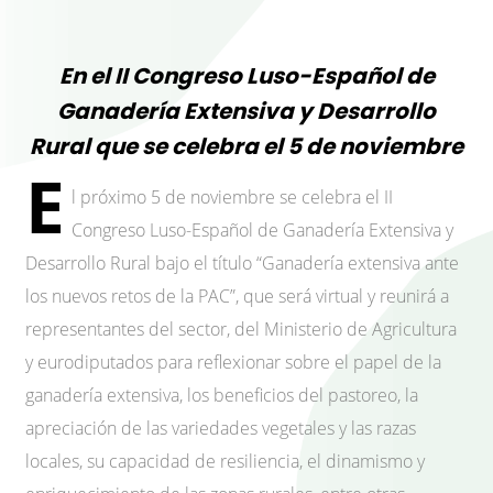
En el II Congreso Luso-Español de
Ganadería Extensiva y Desarrollo
Rural que se celebra el 5 de noviembre
E
l próximo 5 de noviembre se celebra el II
Congreso Luso-Español de Ganadería Extensiva y
Desarrollo Rural bajo el título “Ganadería extensiva ante
los nuevos retos de la PAC”, que será virtual y reunirá a
representantes del sector, del Ministerio de Agricultura
y eurodiputados para reflexionar sobre el papel de la
ganadería extensiva, los beneficios del pastoreo, la
apreciación de las variedades vegetales y las razas
locales, su capacidad de resiliencia, el dinamismo y