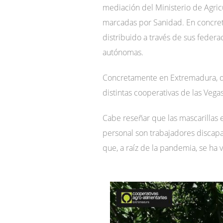
mediación del Ministerio de Agricu
marcadas por Sanidad. En concret
distribuido a través de sus feder
autónomas.
Concretamente en Extremadura, de
distintas cooperativas de las Vegas
Cabe reseñar que las mascarillas 
personal son trabajadores discapa
que, a raíz de la pandemia, se ha 