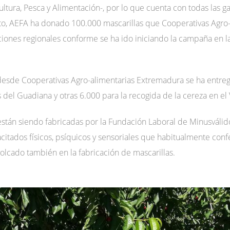
ltura, Pesca y Alimentación-, por lo que cuenta con todas las g
o, AEFA ha donado 100.000 mascarillas que Cooperativas Agro-
aciones regionales conforme se ha ido iniciando la campaña en 
sde Cooperativas Agro-alimentarias Extremadura se ha entreg
 del Guadiana y otras 6.000 para la recogida de la cereza en el V
están siendo fabricadas por la Fundación Laboral de Minusválid
citados físicos, psíquicos y sensoriales que habitualmente conf
volcado también en la fabricación de mascarillas.