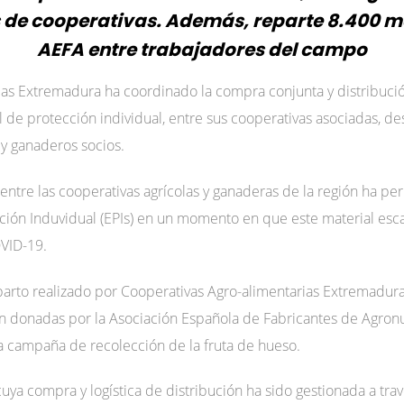
s de cooperativas. Además, reparte 8.400 
AEFA entre trabajadores del campo
ias Extremadura ha coordinado la compra conjunta y distribució
de protección individual, entre sus cooperativas asociadas, des
y ganaderos socios.
entre las cooperativas agrícolas y ganaderas de la región ha pe
ión Induvidual (EPIs) en un momento en que este material escas
VID-19.
arto realizado por Cooperativas Agro-alimentarias Extremadura
ón donadas por la Asociación Española de Fabricantes de Agronu
a campaña de recolección de la fruta de hueso.
uya compra y logística de distribución ha sido gestionada a tra