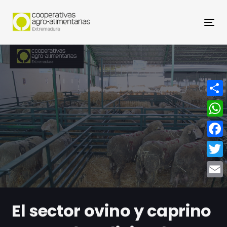
Nav
Compa
What
Face
Twitt
Email
El sector ovino y caprino