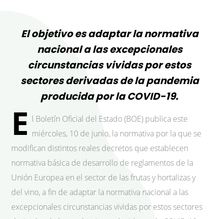
El objetivo es adaptar la normativa
nacional a las excepcionales
circunstancias vividas por estos
sectores derivadas de la pandemia
producida por la COVID-19.
E
l Boletín Oficial del Estado (BOE) publica este
miércoles, 10 de junio, la normativa por la que se
modifican distintos reales decretos que establecen
normativa básica de desarrollo de reglamentos de la
Unión Europea en el sector de las frutas y hortalizas y
del vino, a fin de adaptar la normativa nacional a las
excepcionales circunstancias vividas por estos sectores