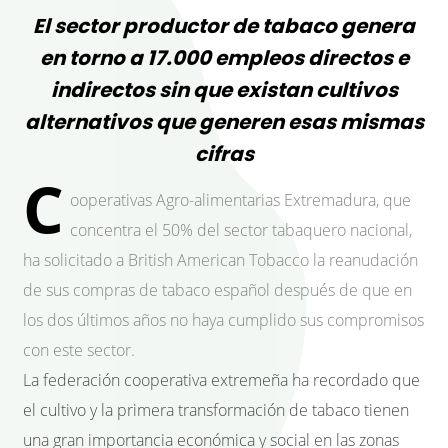
El sector productor de tabaco genera
en torno a 17.000 empleos directos e
indirectos sin que existan cultivos
alternativos que generen esas mismas
cifras
C
ooperativas Agro-alimentarias Extremadura, que
concentra el 50% del sector tabaquero nacional,
ha solicitado a British American Tobacco la reanudación
de sus compras de tabaco español después de que en
los dos últimos años no haya cumplido sus compromisos
con este sector.
La federación cooperativa extremeña ha recordado que
el cultivo y la primera transformación de tabaco tienen
una gran importancia económica y social en las zonas