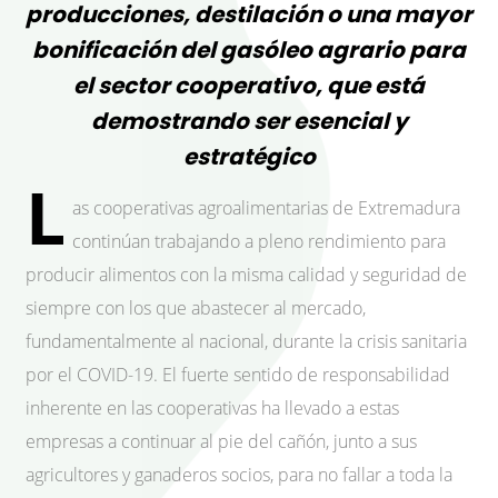
producciones, destilación o una mayor
bonificación del gasóleo agrario para
el sector cooperativo, que está
demostrando ser esencial y
estratégico
L
as cooperativas agroalimentarias de Extremadura
continúan trabajando a pleno rendimiento para
producir alimentos con la misma calidad y seguridad de
siempre con los que abastecer al mercado,
fundamentalmente al nacional, durante la crisis sanitaria
por el COVID-19. El fuerte sentido de responsabilidad
inherente en las cooperativas ha llevado a estas
empresas a continuar al pie del cañón, junto a sus
agricultores y ganaderos socios, para no fallar a toda la