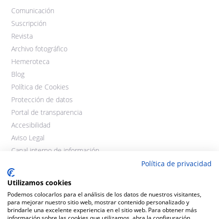
Comunicación
Suscripción
Revista
Archivo fotográfico
Hemeroteca
Blog
Política de Cookies
Protección de datos
Portal de transparencia
Accesibilidad
Aviso Legal
Canal interno de información
Política de privacidad
Utilizamos cookies
Podemos colocarlos para el análisis de los datos de nuestros visitantes,
para mejorar nuestro sitio web, mostrar contenido personalizado y
brindarle una excelente experiencia en el sitio web. Para obtener más
información sobre las cookies que utilizamos, abra la configuración.