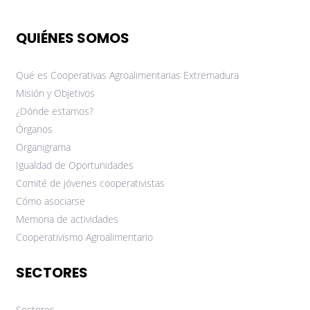
QUIÉNES SOMOS
Qué es Cooperativas Agroalimentarias Extremadura
Misión y Objetivos
¿Dónde estamos?
Órganos
Organigrama
Igualdad de Oportunidades
Comité de jóvenes cooperativistas
Cómo asociarse
Memoria de actividades
Cooperativismo Agroalimentario
SECTORES
Sectores