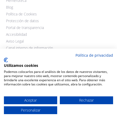
Hemeroteca
Blog
Política de Cookies
Protección de datos
Portal de transparencia
Accesibilidad
Aviso Legal
Canal interno de información
Política de privacidad
Utilizamos cookies
Podemos colocarlos para el análisis de los datos de nuestros visitantes,
para mejorar nuestro sitio web, mostrar contenido personalizado y
brindarle una excelente experiencia en el sitio web. Para obtener más
información sobre las cookies que utilizamos, abra la configuración.
©2021 Cooperativas Agroalimentarias Extremadura. Todos los
derechos reservados.
Aceptar
Rechazar
Personalizar
Diseño y desarrollo:
THE
GECO
COMPANY