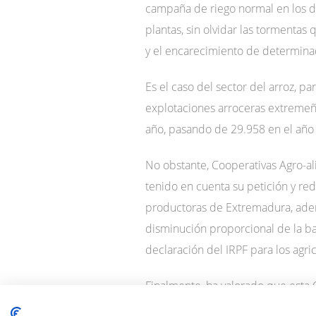
campaña de riego normal en los de
plantas, sin olvidar las tormentas
y el encarecimiento de determina
Es el caso del sector del arroz, 
explotaciones arroceras extremeñ
año, pasando de 29.958 en el año
No obstante, Cooperativas Agro-al
tenido en cuenta su petición y red
productoras de Extremadura, ademá
disminución proporcional de la bas
declaración del IRPF para los agr
Finalmente, ha valorado que esta O
parte de la Administración, para q