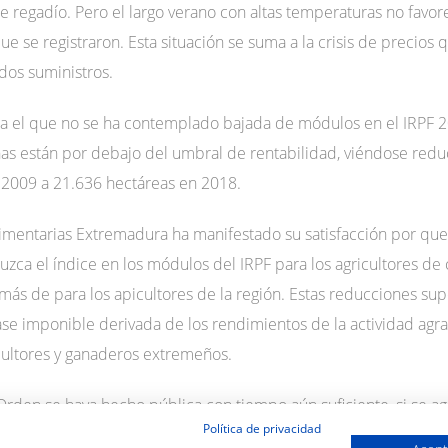
 regadío. Pero el largo verano con altas temperaturas no favore
 que se registraron. Esta situación se suma a la crisis de precio
dos suministros.
para el que no se ha contemplado bajada de módulos en el IRPF 
as están por debajo del umbral de rentabilidad, viéndose red
 2009 a 21.636 hectáreas en 2018.
imentarias Extremadura ha manifestado su satisfacción por que
uzca el índice en los módulos del IRPF para los agricultores de 
s de para los apicultores de la región. Estas reducciones sup
e imponible derivada de los rendimientos de la actividad agrari
icultores y ganaderos extremeños.
rden se haya hecho pública con tiempo aún suficiente, si se agi
Política de privacidad
ue los agricultores y apicultores puedan formalizar sus obligaci