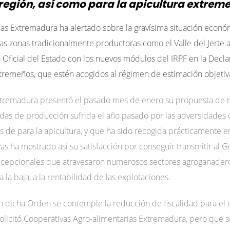
 región, así como para la apicultura extrem
ias Extremadura ha alertado sobre la gravísima situación econ
s zonas tradicionalmente productoras como el Valle del Jerte al
 Oficial del Estado con los nuevos módulos del IRPF en la Decl
xtremeños, que estén acogidos al régimen de estimación objetiv
xtremadura presentó el pasado mes de enero su propuesta de 
das de producción sufrida el año pasado por las adversidades 
ás de para la apicultura, y que ha sido recogida prácticamente e
 ha mostrado así su satisfacción por conseguir transmitir al Go
excepcionales que atravesaron numerosos sectores agroganade
a la baja, a la rentabilidad de las explotaciones.
dicha Orden se contemple la reducción de fiscalidad para el c
 solicitó Cooperativas Agro-alimentarias Extremadura, pero que s