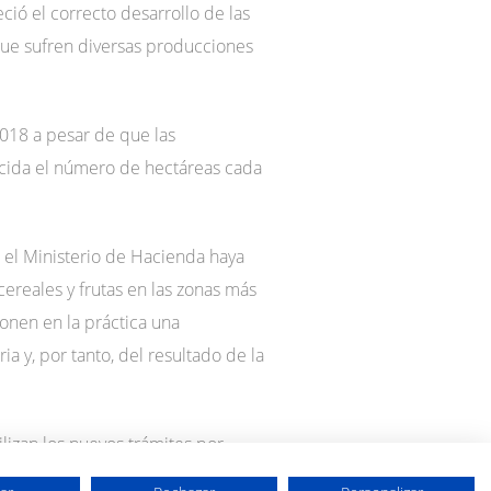
ció el correcto desarrollo de las
s que sufren diversas producciones
2018 a pesar de que las
ucida el número de hectáreas cada
 el Ministerio de Hacienda haya
cereales y frutas en las zonas más
onen en la práctica una
a y, por tanto, del resultado de la
lizan los nuevos trámites por
ones fiscales adecuadas a la