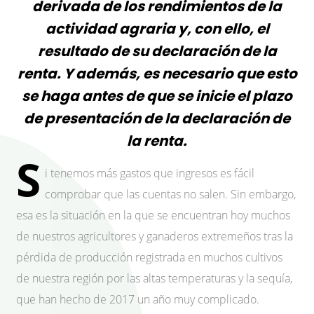
derivada de los rendimientos de la
actividad agraria y, con ello, el
resultado de su declaración de la
renta. Y además, es necesario que esto
se haga antes de que se inicie el plazo
de presentación de la declaración de
la renta.
S
i tenemos más gastos que ingresos es fácil
comprobar que las cuentas no salen. Sin embargo,
esa es la situación en la que se encuentran hoy muchos
de nuestros agricultores y ganaderos extremeños tras la
pérdida de producción registrada en muchos cultivos
de nuestra región por las altas temperaturas y la sequía,
que han hecho de 2017 un año muy complicado.