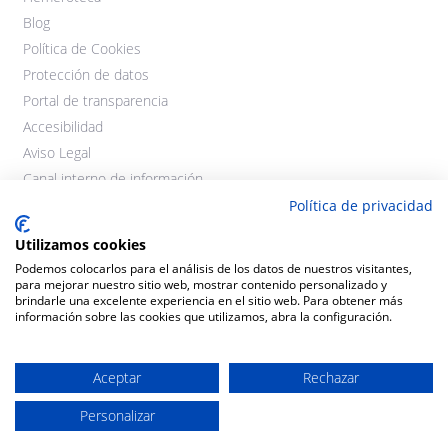
Blog
Política de Cookies
Protección de datos
Portal de transparencia
Accesibilidad
Aviso Legal
Canal interno de información
Política de privacidad
Utilizamos cookies
Podemos colocarlos para el análisis de los datos de nuestros visitantes,
para mejorar nuestro sitio web, mostrar contenido personalizado y
brindarle una excelente experiencia en el sitio web. Para obtener más
información sobre las cookies que utilizamos, abra la configuración.
©2021 Cooperativas Agroalimentarias Extremadura. Todos los
derechos reservados.
Aceptar
Rechazar
Personalizar
Diseño y desarrollo:
THE
GECO
COMPANY