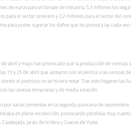
ones de euros para el tomate de industria, 5,3 millones los segu
euros para el sector cerecero y 2,2 millones para el sector del 
ema para poder superar los daños que les provoca las cada vez
es de abril y mayo han provocado que la producción de cerezas
ías 19 y 25 de abril que azotaron con virulencia a las cerezas 
 donde el pedrisco no se hiciera notar. Tras esto llegaron las llu
on las cerezas tempranas y de media estación.
tado por varias tormentas en la segunda quincena de septiembr
ontraba en plena recolección, provocando pérdidas muy cuantio
 Casatejada, Jaraiz de la Vera y Cuacos de Yuste.