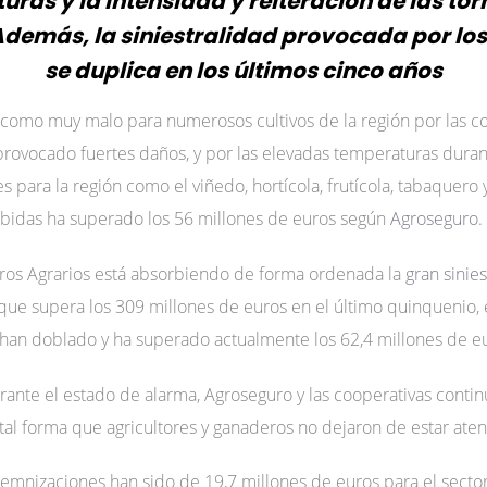
ras y la intensidad y reiteración de las t
demás, la siniestralidad provocada por lo
se duplica en los últimos cinco años
 como muy malo para numerosos cultivos de la región por las c
provocado fuertes daños, y por las elevadas temperaturas duran
para la región como el viñedo, hortícola, frutícola, tabaquero 
cibidas ha superado los 56 millones de euros según
Agroseguro
.
uros Agrarios está absorbiendo de forma ordenada la
gran sinie
 que supera los 309 millones de euros en el último quinquenio,
han doblado y ha superado actualmente los 62,4 millones de eu
nte el estado de alarma, Agroseguro y las cooperativas contin
tal forma que agricultores y ganaderos no dejaron de estar at
indemnizaciones han sido de 19,7 millones de euros para el sector