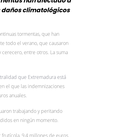
ormentas han afectado a
s daños climatológicos
ontinuas tormentas, que han
te todo el verano, que causaron
y cerecero, entre otros. La suma
stralidad que Extremadura está
 en el que las indemnizaciones
ros anuales.
uaron trabajando y peritando
endidos en ningún momento.
 frutícola, 9,4 millones de euros