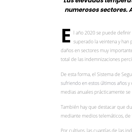
Las elevadas temperatu
numerosos sectores. A
E
l año 2020 se puede definir
superado la veintena y han 
daños en sectores muy importantes 
total de las indemnizaciones per
De esta forma, el Sistema de Seg
sufriendo en estos últimos años
y
medias anuales prácticamente se 
También hay que destacar que dura
mediante medios telemáticos, de 
Por cultivos, las cuantías de las 