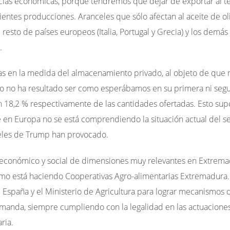
ias económicas, porque tendremos que dejar de exportar al t
ientes producciones. Aranceles que sólo afectan al aceite de o
resto de países europeos (Italia, Portugal y Grecia) y los demá
.
zas en la medida del almacenamiento privado, al objeto de que
ro
no ha resultado ser como esperábamos
en su primera ni segu
 18,2 % respectivamente de las cantidades ofertadas. Esto sup
n Europa no se está comprendiendo la situación actual del sec
eles de Trump han provocado.
económico y social de dimensiones muy relevantes en Extrema
omo está haciendo Cooperativas Agro-alimentarias Extremadura.
 España y el Ministerio de Agricultura para lograr mecanismos 
demanda, siempre cumpliendo con la legalidad en las actuacion
ria.