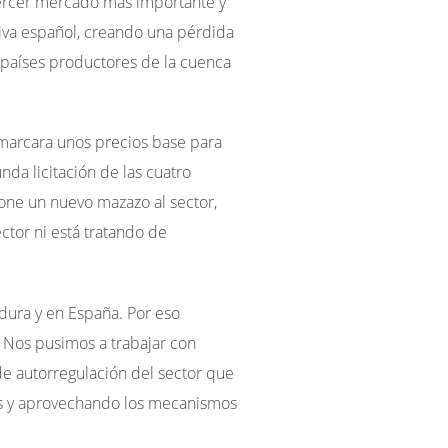
ercer mercado más importante y
liva español, creando una pérdida
s países productores de la cuenca
 marcara unos precios base para
nda licitación de las cuatro
one un nuevo mazazo al sector,
tor ni está tratando de
dura y en España. Por eso
 Nos pusimos a trabajar con
de autorregulación del sector que
es y aprovechando los mecanismos