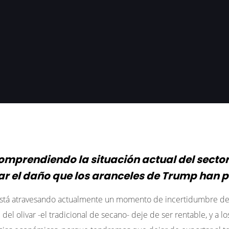
omprendiendo la situación actual del sector
r el daño que los aranceles de Trump han 
a está atravesando actualmente un momento de incertidumbre deb
el olivar -el tradicional de secano- deje de ser rentable, y a 