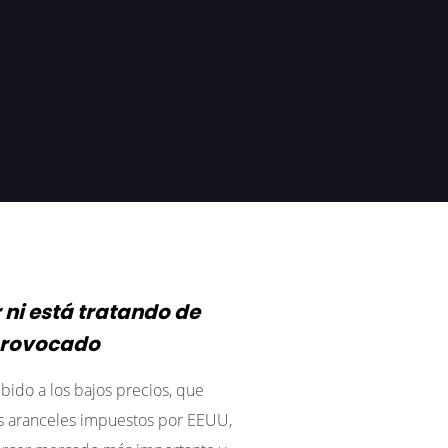
 ni está tratando de
provocado
ido a los bajos precios, que
los aranceles impuestos por EEUU,