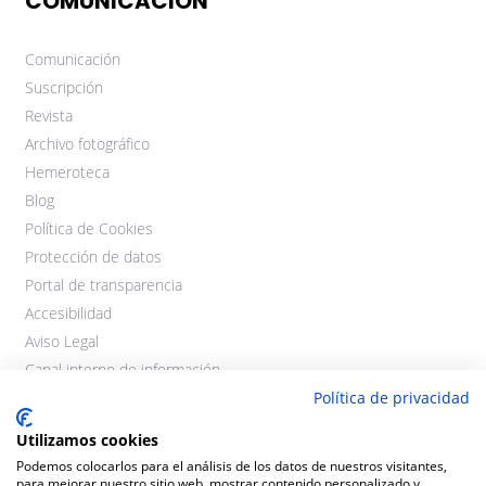
COMUNICACIÓN
Comunicación
Suscripción
Revista
Archivo fotográfico
Hemeroteca
Blog
Política de Cookies
Protección de datos
Portal de transparencia
Accesibilidad
Aviso Legal
Canal interno de información
Política de privacidad
Utilizamos cookies
Podemos colocarlos para el análisis de los datos de nuestros visitantes,
para mejorar nuestro sitio web, mostrar contenido personalizado y