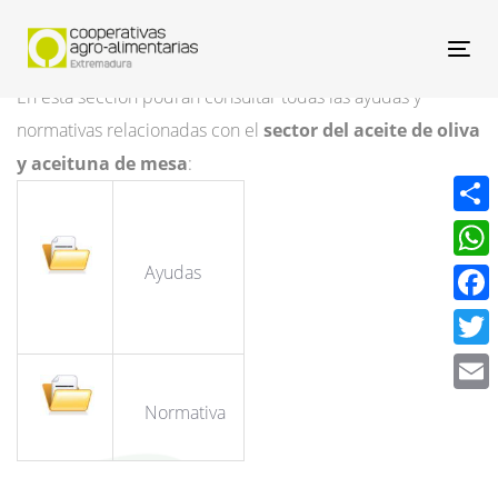
Nav
En esta sección podrán consultar todas las ayudas y
normativas relacionadas con el
sector del aceite de oliva
y aceituna de mesa
:
Compa
Ayudas
What
Face
Twitt
Email
Normativa