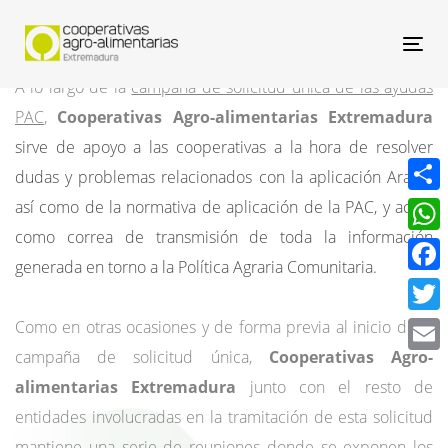
Nav
A lo largo de la
campaña de solicitud única de las ayudas
PAC
,
Cooperativas Agro-alimentarias Extremadura
sirve de apoyo a las cooperativas a la hora de resolver
dudas y problemas relacionados con la aplicación Arado,
Compa
así como de la normativa de aplicación de la PAC, y actúa
como correa de transmisión de toda la información
What
generada en torno a la Política Agraria Comunitaria.
Face
Twitt
Como en otras ocasiones y de forma previa al inicio de la
campaña de solicitud única,
Cooperativas Agro-
Email
alimentarias Extremadura
junto con el resto de
entidades involucradas en la tramitación de esta solicitud
mantiene una serie de reuniones donde se exponen los