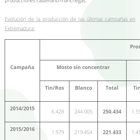
producciones castellano-manchegas.
Evolución de la producción de las últimas campañas en
Extremadura:
Prod
Campaña
Mosto sin concentrar
Tin/Ros
Blanco
Total
Ti
2014/2015
6.428
244.005
250.434
1.5
2015/2016
1.979
219.454
221.433
1.4