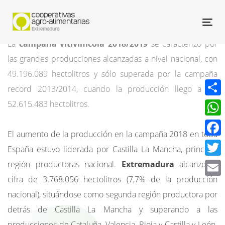
Nav
La
campaña vitivinícola 2018/2019
se caracterizó por
las grandes producciones alcanzadas a nivel nacional, con
49.196.089 hectolitros y sólo superada por la campaña
record 2013/2014, cuando la producción llego a los
Compa
52.615.483 hectolitros.
What
El aumento de la producción en la campaña 2018 en toda
Face
España estuvo liderada por Castilla La Mancha, principal
Twitt
región productoras nacional.
Extremadura
alcanzo la
cifra de 3.768.056 hectolitros (7,7% de la producción
Email
nacional), situándose como segunda región productora por
detrás de Castilla La Mancha y superando a las
producciones de Cataluña, Valencia, Rioja y Castilla y León.