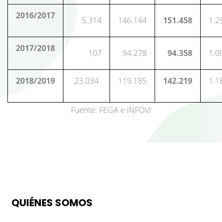
2016/2017
5.314
146.144
151.458
1.2
2017/2018
107
94.278
94.358
1.0
2018/2019
23.034
119.185
142.219
1.1
Fuente: FEGA e INFOVI
QUIÉNES SOMOS