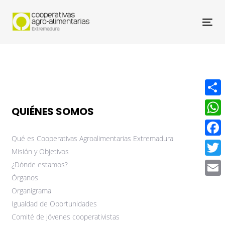
Nav
Compa
QUIÉNES SOMOS
What
Qué es Cooperativas Agroalimentarias Extremadura
Face
Misión y Objetivos
Twitt
¿Dónde estamos?
Órganos
Email
Organigrama
Igualdad de Oportunidades
Comité de jóvenes cooperativistas