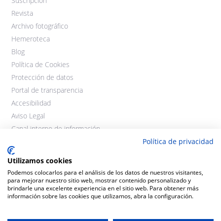
Suscripción
Revista
Archivo fotográfico
Hemeroteca
Blog
Política de Cookies
Protección de datos
Portal de transparencia
Accesibilidad
Aviso Legal
Canal interno de información
Política de privacidad
Utilizamos cookies
Podemos colocarlos para el análisis de los datos de nuestros visitantes,
para mejorar nuestro sitio web, mostrar contenido personalizado y
brindarle una excelente experiencia en el sitio web. Para obtener más
información sobre las cookies que utilizamos, abra la configuración.
©2021 Cooperativas Agroalimentarias Extremadura. Todos los