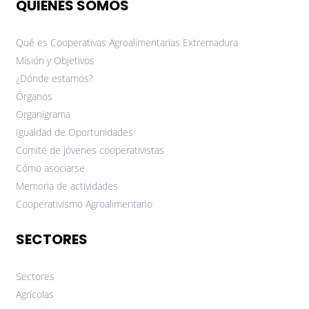
QUIÉNES SOMOS
Qué es Cooperativas Agroalimentarias Extremadura
Misión y Objetivos
¿Dónde estamos?
Órganos
Organigrama
Igualdad de Oportunidades
Comité de jóvenes cooperativistas
Cómo asociarse
Memoria de actividades
Cooperativismo Agroalimentario
SECTORES
Sectores
Agrícolas