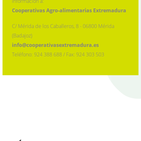
información a:
Cooperativas Agro-alimentarias Extremadura
C/ Mérida de los Caballeros, 8 - 06800 Mérida
(Badajoz)
info@cooperativasextremadura.es
Teléfono: 924 388 688 / Fax: 924 303 503