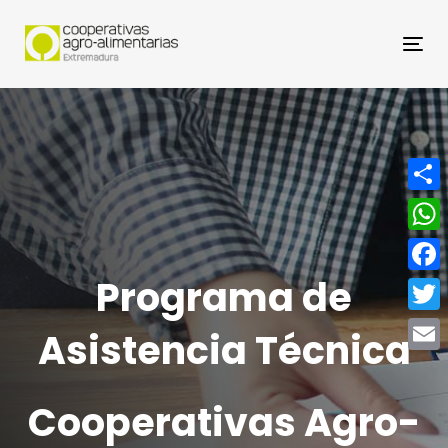
Nav
Compa
What
Programa de
Face
Twitt
Asistencia Técnica
Email
Cooperativas Agro-