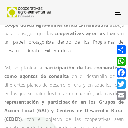
Nav
Cooperativas Agro-alimentarias Extremadura
trabaja
para conseguir que las
cooperativas agrarias
tuviesen
un
papel protagonista dentro de los Programas de
Desarrollo Rural en Extremadura
.
Compa
Así, se plantea la
participación de las cooperativas
What
como agentes de consulta
en el desarrollo de los
Face
diferentes planes de desarrollo rural y en aquellos foros
Twitt
en los que se traten los temas en cuestión, además de la
representación y participación en los Grupos de
Email
Acción Local (GAL) y Centros de Desarrollo Rural
(CEDER)
, con el objetivo de las cooperativas sean
beneficiarias de las medidas de desarrollo rural.