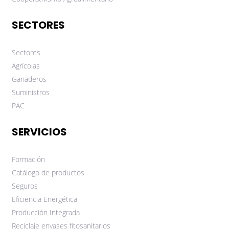
SECTORES
Sectores
Agrícolas
Ganaderos
Suministros
PAC
SERVICIOS
Formación
Catálogo de productos
Seguros
Eficiencia Energética
Producción Integrada
Reciclaje envases fitosanitarios