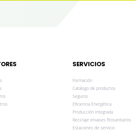
TORES
SERVICIOS
s
Formación
s
Catálogo de productos
ros
Seguros
tros
Eficiencia Energética
Producción Integrada
Reciclaje envases fitosanitarios
Estaciones de servicio