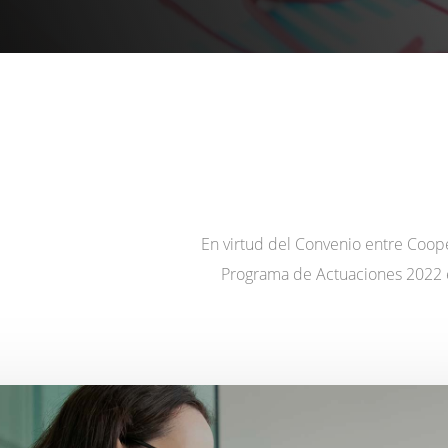
En virtud del Convenio entre Coope
Programa de Actuaciones 2022 en