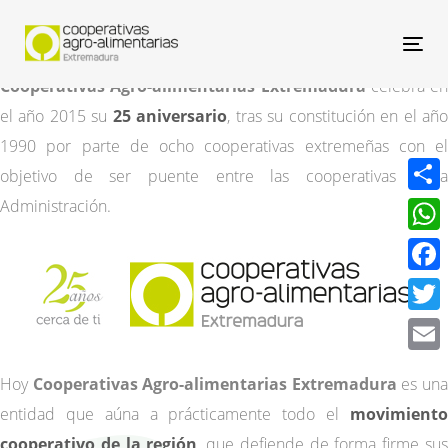
Nav
Cooperativas Agro-alimentarias Extremadura
celebra en
el año 2015 su
25 aniversario
, tras su constitución en el añ
1990 por parte de ocho cooperativas extremeñas con el
objetivo de ser puente entre las cooperativas y la
Administración.
Compa
What
Face
Twitt
Email
Hoy
Cooperativas Agro-alimentarias Extremadura
es un
entidad que aúna a prácticamente todo el
movimiento
cooperativo de la región
, que defiende de forma firme su