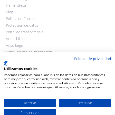
Hemeroteca
Blog
Política de Cookies
Protección de datos
Portal de transparencia
Accesibilidad
Aviso Legal
Canal interno de información
Política de privacidad
Utilizamos cookies
Podemos colocarlos para el análisis de los datos de nuestros visitantes,
para mejorar nuestro sitio web, mostrar contenido personalizado y
brindarle una excelente experiencia en el sitio web. Para obtener más
información sobre las cookies que utilizamos, abra la configuración.
©2021 Cooperativas Agroalimentarias Extremadura. Todos los
derechos reservados.
Aceptar
Rechazar
Personalizar
Diseño y desarrollo:
THE
GECO
COMPANY