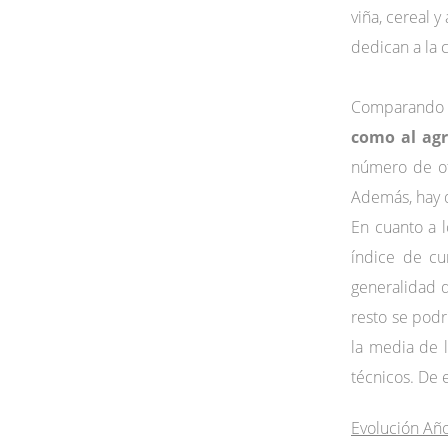
viña, cereal 
dedican a la c
Comparando l
como al agr
número de of
Además, hay q
En cuanto a 
índice de cu
generalidad 
resto se pod
la media de l
técnicos. De 
Evolución Añ