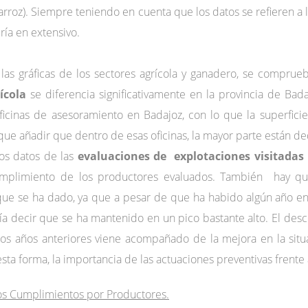
y arroz). Siempre teniendo en cuenta que los datos se refieren a
ría en extensivo.
as gráficas de los sectores agrícola y ganadero, se comprue
ícola
se diferencia significativamente en la provincia de B
icinas de asesoramiento en Badajoz, con lo que la superficie
ue añadir que dentro de esas oficinas, la mayor parte están ded
los datos de las
evaluaciones de explotaciones visitadas 
mplimiento de los productores evaluados. También hay qu
que se ha dado, ya que a pesar de que ha habido algún año en
ría decir que se ha mantenido en un pico bastante alto. El de
os años anteriores viene acompañado de la mejora en la situa
esta forma, la importancia de las actuaciones preventivas frente 
os Cumplimientos por Productores.