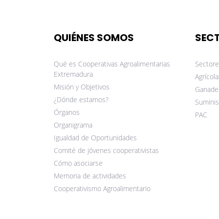
QUIÉNES SOMOS
SEC
Qué es Cooperativas Agroalimentarias
Sectore
Extremadura
Agrícola
Misión y Objetivos
Ganade
¿Dónde estamos?
Suminis
Órganos
PAC
Organigrama
Igualdad de Oportunidades
Comité de jóvenes cooperativistas
Cómo asociarse
Memoria de actividades
Cooperativismo Agroalimentario