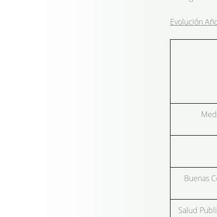
Evolución Añ
Medi
Buenas C
Salud Publ