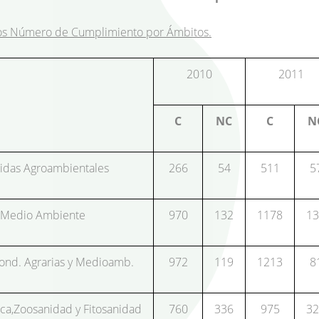
os Número de Cumplimiento por Ámbitos.
2010
2011
C
NC
C
N
das Agroambientales
266
54
511
5
Medio Ambiente
970
132
1178
13
ond. Agrarias y Medioamb.
972
119
1213
8
ica,Zoosanidad y Fitosanidad
760
336
975
32