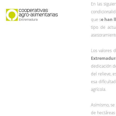
En las siguie
condicionali
Quiénes somos
Secto
que s
e han l
tipo de actu
asesoramientos
Los valores d
Extremadura
dedicación de
del relieve, 
esa dificulta
agrícola.
Asimismo, se 
de hectáreas 