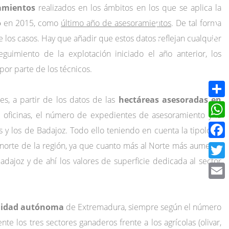
amientos
realizados en los ámbitos en los que se aplica la
o
en 2015, como
último año de asesoramientos
. De tal forma
INTRANET
 los casos. Hay que añadir que estos datos reflejan cualquier
guimiento de la explotación iniciado el año anterior, los
 por parte de los técnicos.
es, a partir de los datos de las
hectáreas asesoradas en
Compa
e oficinas, el número de expedientes de asesoramiento y la
What
 y los de Badajoz. Todo ello teniendo en cuenta la tipología
el norte de la región, ya que cuanto más al Norte más aumenta
Face
adajoz y de ahí los valores de superficie dedicada al sector
Twitt
Email
unidad autónoma
de Extremadura, siempre según el número
te los tres sectores ganaderos frente a los agrícolas (olivar,