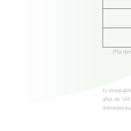
(*Se den
Es destacabl
años de SAE 
diferentes ev