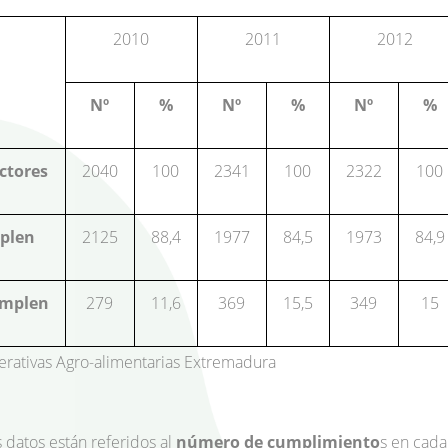
2010
2011
2012
Nº
%
Nº
%
Nº
%
ctores
2040
100
2341
100
2322
100
plen
2125
88,4
1977
84,5
1973
84,9
mplen
279
11,6
369
15,5
349
15
rativas Agro-alimentarias Extremadura
s datos están referidos al
número de cumplimiento
s en cada