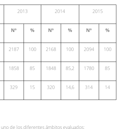
2013
2014
2015
Nº
%
Nº
%
Nº
%
2187
100
2168
100
2094
100
1858
85
1848
85,2
1780
85
329
15
320
14,6
314
14
 uno de los diferentes ámbitos evaluados: