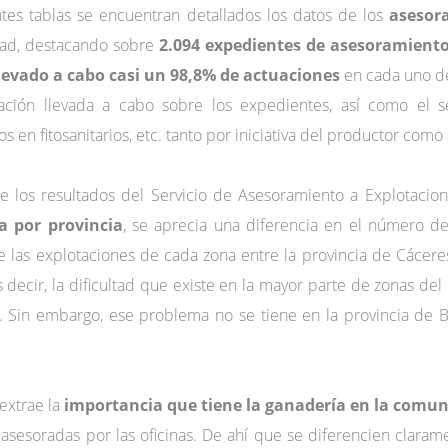
ntes tablas se encuentran detallados los datos de los
asesor
dad, destacando sobre
2.094 expedientes de asesoramient
res
Servicios
Comunicación
Contacto
levado a cabo casi un 98,8% de actuaciones
en cada uno de
ación llevada a cabo sobre los expedientes, así como el se
 en fitosanitarios, etc. tanto por iniciativa del productor como
e los resultados del Servicio de Asesoramiento a Explotacion
 por provincia
, se aprecia una diferencia en el número d
 las explotaciones de cada zona entre la provincia de Cáceres
es decir, la dificultad que existe en la mayor parte de zonas d
d. Sin embargo, ese problema no se tiene en la provincia de B
extrae la
importancia que tiene la ganadería en la com
asesoradas por las oficinas. De ahí que se diferencien claramen