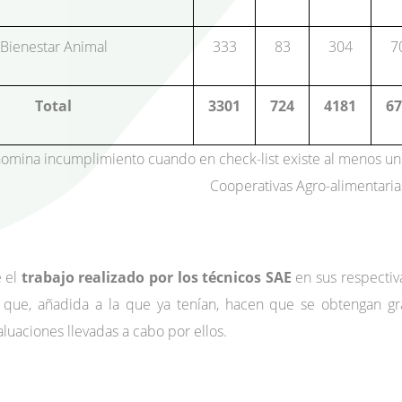
Bienestar Animal
333
83
304
7
Total
3301
724
4181
67
omina incumplimiento cuando en check-list existe al menos u
Cooperativas Agro-alimentari
e el
trabajo realizado por los técnicos SAE
en sus respectiva
que, añadida a la que ya tenían, hacen que se obtengan gra
aluaciones llevadas a cabo por ellos.