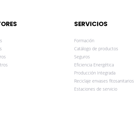
TORES
SERVICIOS
s
Formación
s
Catálogo de productos
ros
Seguros
tros
Eficiencia Energética
Producción Integrada
Reciclaje envases fitosanitarios
Estaciones de servicio