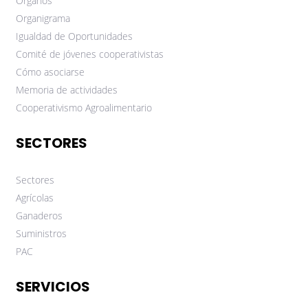
Órganos
Organigrama
Igualdad de Oportunidades
Comité de jóvenes cooperativistas
Cómo asociarse
Memoria de actividades
Cooperativismo Agroalimentario
SECTORES
Sectores
Agrícolas
Ganaderos
Suministros
PAC
SERVICIOS