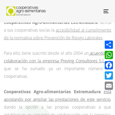
Nav
Cooperativas Agro-alimentarias Extremadura
facilita
a sus cooperativas socias la
accesibilidad al cumplimiento
de la normativa sobre Prevención de Riesgo Laborales
.
Compa
Para ello, tiene suscrito desde el año 2004 un
acuerdo de
colaboración con la empresa Preving Consultores S.L.
, al
What
que se ha sumado ya un importante número de
Face
cooperativas.
Twitt
Cooperativas Agro-alimentarias Extremadura
está
Email
apostando por ampliar las prestaciones de este servicio
,
dando la opción a las propias cooperativas a que
establezcan un convenio de colaboración con la empresa,