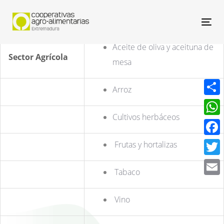
Nav
Aceite de oliva y aceituna de
Sector Agrícola
mesa
Arroz
Compa
Cultivos herbáceos
What
Face
Frutas y hortalizas
Twitt
Tabaco
Email
Vino