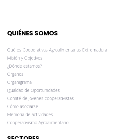
QUIÉNES SOMOS
Qué es Cooperativas Agroalimentarias Extremadura
Misión y Objetivos
¿Dónde estamos?
Órganos
Organigrama
Igualdad de Oportunidades
Comité de jóvenes cooperativistas
Cómo asociarse
Memoria de actividades
Cooperativismo Agroalimentario
SECTORES