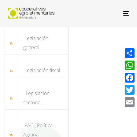
Nav
Legislación
general
Compa
Legislación fiscal
What
Face
Legislación
Twitt
sectorial
Email
PAC ( Política
Agraria