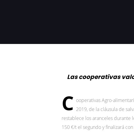
Las cooperativas val
C
ooperativas Agro-alimentari
2019, de la cláusula de sa
restablece los aranceles durante 
150 €/t el segundo y finalizará con