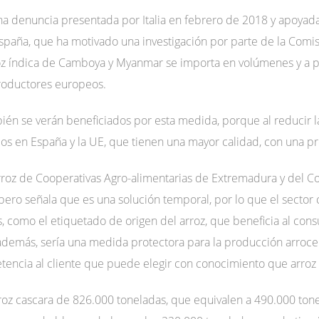
una denuncia presentada por Italia en febrero de 2018 y apoya
spaña, que ha motivado una investigación por parte de la Comisi
oz índica de Camboya y Myanmar se importa en volúmenes y a p
 productores europeos.
n se verán beneficiados por esta medida, porque al reducir la
os en España y la UE, que tienen una mayor calidad, con una p
Arroz de Cooperativas Agro-alimentarias de Extremadura y del Co
 pero señala que es una solución temporal, por lo que el sector
s, como el etiquetado de origen del arroz, que beneficia al co
demás, sería una medida protectora para la producción arrocer
etencia al cliente que puede elegir con conocimiento que arroz
oz cascara de 826.000 toneladas, que equivalen a 490.000 ton