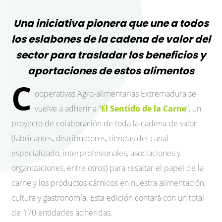
Una iniciativa pionera que une a todos
los eslabones de la cadena de valor del
sector para trasladar los beneficios y
aportaciones de estos alimentos
C
ooperativas Agro-alimentarias Extremadura se
vuelve a adherir a “
El Sentido de la Carne
”, un
proyecto de colaboración de toda la cadena de valor
(fabricantes, distribuidores, tiendas del canal
especializado, interprofesionales, asociaciones y
organizaciones, entre otros) para resaltar el papel de la
carne y los productos cárnicos en nuestra alimentación,
cultura y gastronomía. Esta edición contará con un total
de 170 entidades adheridas.