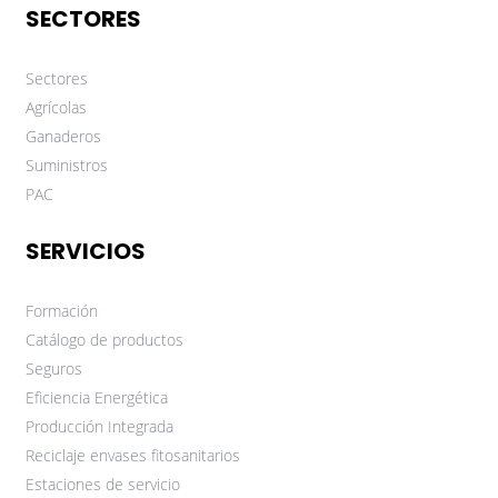
SECTORES
Sectores
Agrícolas
Ganaderos
Suministros
PAC
SERVICIOS
Formación
Catálogo de productos
Seguros
Eficiencia Energética
Producción Integrada
Reciclaje envases fitosanitarios
Estaciones de servicio