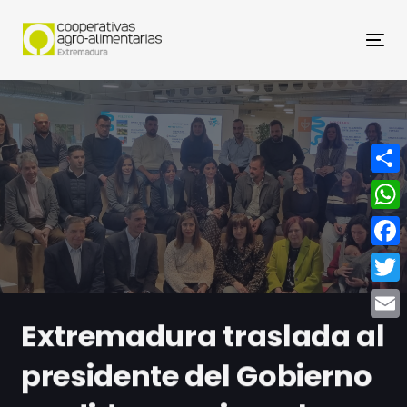
Nav
Compa
What
Face
Twitt
Extremadura traslada al
Email
presidente del Gobierno