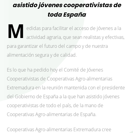
asistido jóvenes cooperativistas de
toda España
M
edidas para facilitar el acceso de jóvenes a la
actividad agraria, que sean realistas y efectivas,
para garantizar el futuro del campo y de nuestra
alimentación segura y de calidad.
Es lo que ha pedido hoy el Comité de Jóvenes
Cooperativistas de Cooperativas Agro-alimentarias
Extremadura en la reunión mantenida con el presidente
del Gobierno de España a la que han asistido jóvenes
cooperativistas de todo el país, de la mano de
Cooperativas Agro-alimentarias de España.
Cooperativas Agro-alimentarias Extremadura cree