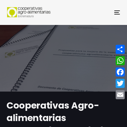
Nav
Compa
What
Face
Twitt
Cooperativas Agro-
Email
alimentarias