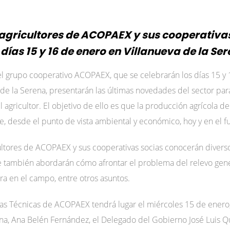
y agricultores de ACOPAEX y sus cooperativas
 días 15 y 16 de enero en Villanueva de la Se
del grupo cooperativo ACOPAEX, que se celebrarán los días 15 y
de la Serena, presentarán las últimas novedades del sector par
 agricultor. El objetivo de ello es que la producción agrícola de
, desde el punto de vista ambiental y económico, hoy y en el fu
cultores de ACOPAEX y sus cooperativas socias conocerán diverso
e también abordarán cómo afrontar el problema del relevo gener
a en el campo, entre otros asuntos.
das Técnicas de ACOPAEX tendrá lugar el miércoles 15 de enero, 
ena, Ana Belén Fernández, el Delegado del Gobierno José Luis Q