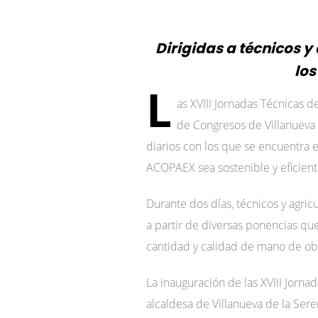
Dirigidas a técnicos 
los
L
as XVIII Jornadas Técnicas 
de Congresos de Villanueva 
diarios con los que se encuentra el
ACOPAEX sea sostenible y eficiente
Durante dos días, técnicos y agri
a partir de diversas ponencias qu
cantidad y calidad de mano de obr
La inauguración de las XVIII Jorna
alcaldesa de Villanueva de la Ser