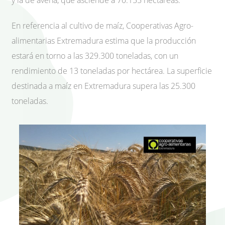
y la de avena, que asciende a 70.155 hectáreas.
En referencia al cultivo de maíz, Cooperativas Agro-
alimentarias Extremadura estima que la producción
estará en torno a las 329.300 toneladas, con un
rendimiento de 13 toneladas por hectárea. La superficie
destinada a maíz en Extremadura supera las 25.300
toneladas.