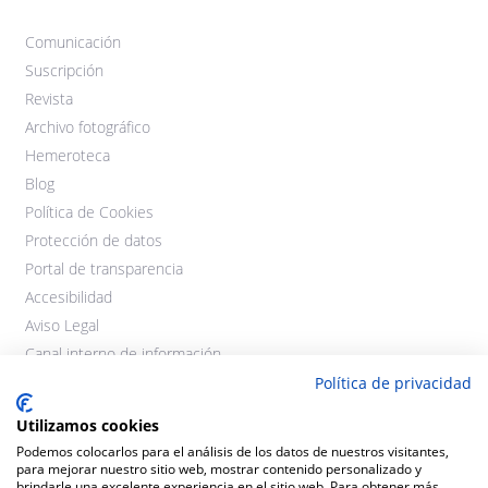
Comunicación
Suscripción
Revista
Archivo fotográfico
Hemeroteca
Blog
Política de Cookies
Protección de datos
Portal de transparencia
Accesibilidad
Aviso Legal
Canal interno de información
Política de privacidad
Utilizamos cookies
Podemos colocarlos para el análisis de los datos de nuestros visitantes,
para mejorar nuestro sitio web, mostrar contenido personalizado y
brindarle una excelente experiencia en el sitio web. Para obtener más