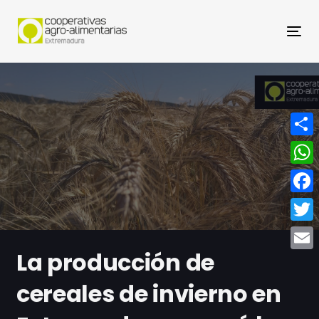
Nav
Compa
What
Face
Twitt
La producción de
Email
cereales de invierno en