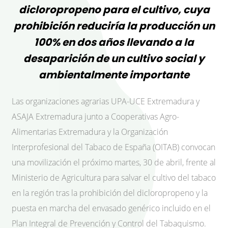
dicloropropeno para el cultivo, cuya
prohibición reduciría la producción un
100% en dos años llevando a la
desaparición de un cultivo social y
ambientalmente importante
Las organizaciones agrarias UPA-UCE Extremadura y
ASAJA Extremadura junto a Cooperativas Agro-
Alimentarias Extremadura y la Organización
Interprofesional del Tabaco de España (OITAB) convocan
una movilización el próximo martes, 30 de abril, frente al
Ministerio de Agricultura para salvar el cultivo del tabaco
en la región tras la prohibición del dicloropropeno y la
puesta en marcha del envasado genérico incluido en el
Plan Integral de Prevención y Control del Tabaquismo.