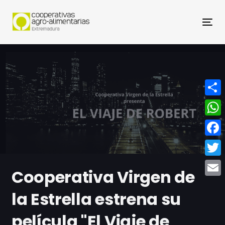
Nav
Compa
What
Face
Twitt
Cooperativa Virgen de
Email
la Estrella estrena su
película "El Viaje de