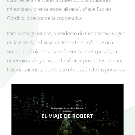
continente americano, incluyendo distribuidores,
minoristas y prensa especializada", añade Fabián
Gordillo, director de la cooperativa.
Para Santiago Muñoz, presidente de Cooperativa Virgen
de la Estrella, "El Viaje de Robert" es más que una
simple película. "es una reflexión sobre la pasión, la
determinación y el valor de ofrecer productos con una
historia auténtica que toque el corazón de las personas".