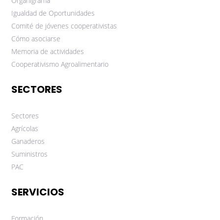
Organigrama
Igualdad de Oportunidades
Comité de jóvenes cooperativistas
Cómo asociarse
Memoria de actividades
Cooperativismo Agroalimentario
SECTORES
Sectores
Agrícolas
Ganaderos
Suministros
PAC
SERVICIOS
Formación