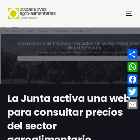
Nav
Compa
What
Face
La Junta activa una web
Twitt
para consultar precios
Email
del sector
agroalimentario