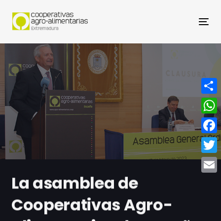
Nav
Compa
What
Face
Twitt
La asamblea de
Email
Cooperativas Agro-