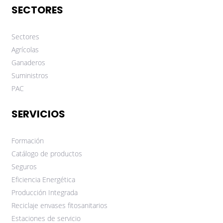
SECTORES
Sectores
Agrícolas
Ganaderos
Suministros
PAC
SERVICIOS
Formación
Catálogo de productos
Seguros
Eficiencia Energética
Producción Integrada
Reciclaje envases fitosanitarios
Estaciones de servicio