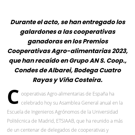
Durante el acto, se han entregado los
galardones a las cooperativas
ganadoras en los Premios
Cooperativas Agro-alimentarias 2023,
que han recaído en Grupo AN S. Coop.,
Condes de Albarei, Bodega Cuatro
Rayas y Viña Costeira.
C
ooperativas Agro-alimentarias de España ha
celebrado hoy su Asamblea General anual en la
Escuela de Ingenieros Agrónomos de la Universidad
Politécnica de Madrid, ETSIAAB, que ha reunido a más
de un centenar de delegados de cooperativas y