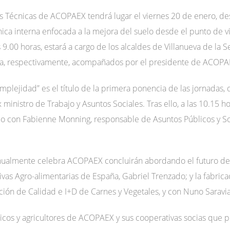
as Técnicas de ACOPAEX tendrá lugar el viernes 20 de enero, de
ica interna enfocada a la mejora del suelo desde el punto de vis
9.00 horas, estará a cargo de los alcaldes de Villanueva de la 
ana, respectivamente, acompañados por el presidente de ACOP
mplejidad” es el título de la primera ponencia de las jornadas,
inistro de Trabajo y Asuntos Sociales. Tras ello, a las 10.15 hor
ello con Fabienne Monning, responsable de Asuntos Públicos y So
nualmente celebra ACOPAEX concluirán abordando el futuro de 
ivas Agro-alimentarias de España, Gabriel Trenzado; y la fabrica
ión de Calidad e I+D de Carnes y Vegetales, y con Nuno Saravi
nicos y agricultores de ACOPAEX y sus cooperativas socias que p