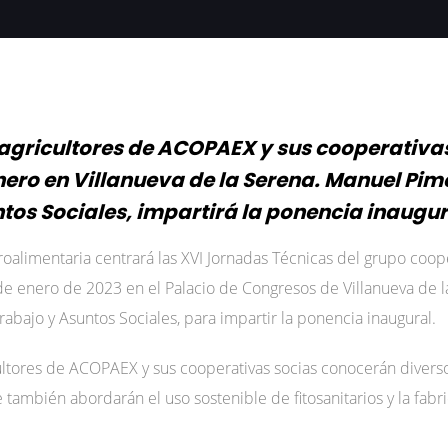
y agricultores de ACOPAEX y sus cooperativas
enero en Villanueva de la Serena. Manuel Pim
tos Sociales, impartirá la ponencia inaugura
groalimentaria centrará las XVI Jornadas Técnicas del grupo co
 de enero de 2023 en el Palacio de Congresos de Villanueva de 
abajo y Asuntos Sociales, para impartir la ponencia inaugural.
cultores de ACOPAEX y sus cooperativas socias conocerán diverso
 también abordarán el uso sostenible de fitosanitarios y la fabr