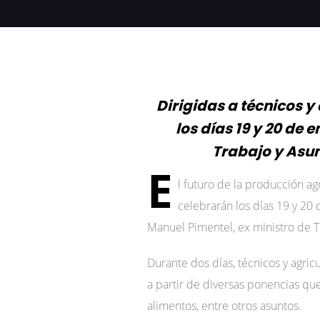
Dirigidas a técnicos 
los días 19 y 20 de 
Trabajo y Asun
E
l futuro de la producción a
celebrarán los días 19 y 20
Manuel Pimentel, ex ministro de Tr
Durante dos días, técnicos y agri
a partir de diversas ponencias que
alimentos, entre otros asuntos.