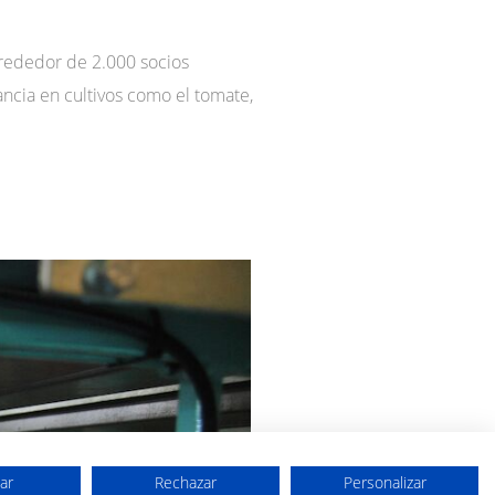
lrededor de 2.000 socios
ncia en cultivos como el tomate,
ar
Rechazar
Personalizar