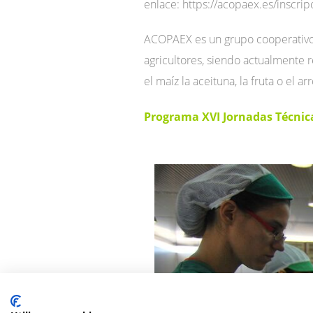
enlace: https://acopaex.es/inscrip
ACOPAEX es un grupo cooperativo 
agricultores, siendo actualmente 
el maíz la aceituna, la fruta o el arr
Programa XVI Jornadas Técni