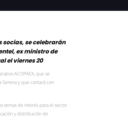
 socias, se celebrarán
entel, ex ministro de
l el viernes 20
operativo ACOPAEX, que se
la Serena y que contará con
s temas de interés para el sector
icación y distribución de