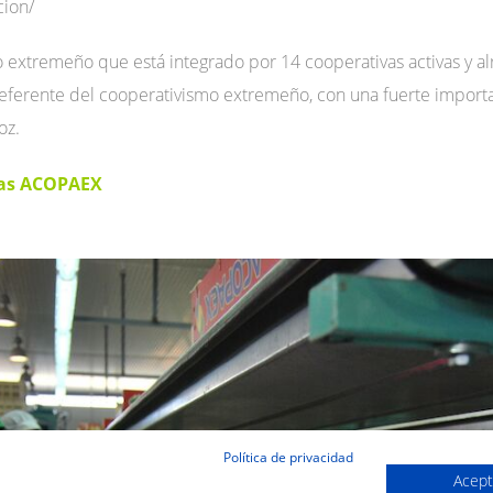
cion/
extremeño que está integrado por 14 cooperativas activas y a
referente del cooperativismo extremeño, con una fuerte importa
oz.
cas ACOPAEX
Política de privacidad
Acept