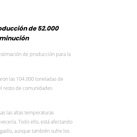
oducción de 52.000
sminución
estimación de producción para la
aron las 104.000 toneladas de
 del resto de comunidades
as las altas temperaturas
 vecería. Todo ello, está afectando
egadío, aunque también sufre los