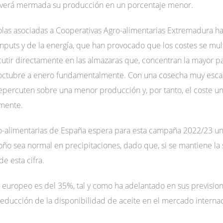
s, verá mermada su producción en un porcentaje menor.
colas asociadas a Cooperativas Agro-alimentarias Extremadura h
inputs y de la energía, que han provocado que los costes se mul
cutir directamente en las almazaras que, concentran la mayor pa
 octubre a enero fundamentalmente. Con una cosecha muy escas
epercuten sobre una menor producción y, por tanto, el coste uni
mente.
gro-alimentarias de España espera para esta campaña 2022/23 
ño sea normal en precipitaciones, dado que, si se mantiene la s
e esta cifra.
el europeo es del 35%, tal y como ha adelantado en sus previs
educción de la disponibilidad de aceite en el mercado internac