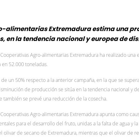
-alimentarias Extremadura estima una pr
s, en la tendencia nacional y europea de di
e Cooperativas Agro-alimentarias Extremadura ha realizado una 
a en 52.000 toneladas.
 de un 50% respecto a la anterior campaña, en la que se super
a disminución de producción se sitúa en la tendencia nacional y
e también se prevé una reducción de la cosecha.
e Cooperativas Agro-alimentarias Extremadura apunta como caus
les para el desarrollo del fruto, unidas a la falta de agua y la
l olivar de secano de Extremadura, mientras que el olivar de r