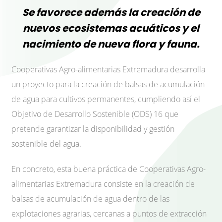
Se favorece además la creación de
nuevos ecosistemas acuáticos y el
nacimiento de nueva flora y fauna.
Cooperativas Agro-alimentarias Extremadura desarrolla
un proyecto para la creación de balsas de acumulación
de agua para cultivos permanentes, cumpliendo así el
Objetivo de Desarrollo Sostenible (ODS) 16 que
pretende garantizar la disponibilidad y gestión
sostenible del agua.
En concreto, esta buena práctica de Cooperativas Agro-
alimentarias Extremadura consiste en la creación de
balsas de acumulación de agua dentro de las
explotaciones agrarias, cercanas a puntos de extracción