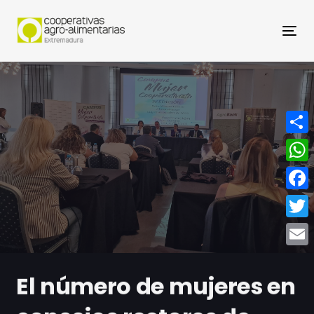
Nav
Compa
What
Face
Twitt
Email
El número de mujeres en