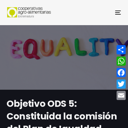
Nav
Compa
What
Face
Twitt
Objetivo ODS 5:
Email
Constituida la comisión