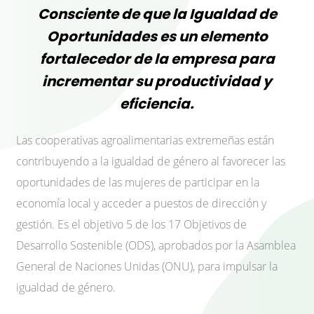
Consciente de que la Igualdad de
Oportunidades es un elemento
fortalecedor de la empresa para
incrementar su productividad y
eficiencia.
Las cooperativas agroalimentarias extremeñas están
contribuyendo a la igualdad de género al favorecer las
oportunidades de las mujeres de participar en la
economía local y acceder a puestos de dirección y
gestión. Es el objetivo 5 de los 17 Objetivos de
Desarrollo Sostenible (ODS), aprobados por la Asamblea
General de Naciones Unidas (ONU), para impulsar la
igualdad de género.