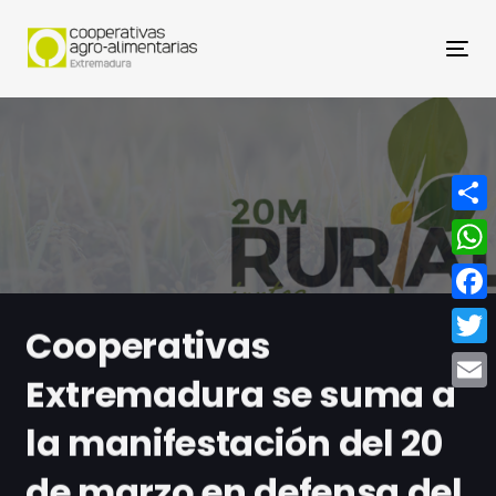
Nav
Compa
What
Face
Cooperativas
Twitt
Extremadura se suma a
Email
la manifestación del 20
de marzo en defensa del