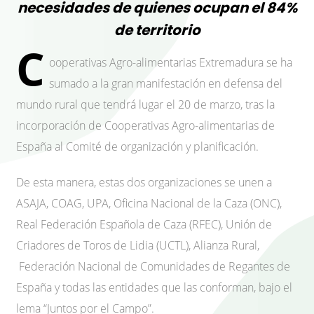
necesidades de quienes ocupan el 84%
de territorio
C
ooperativas Agro-alimentarias Extremadura se ha
sumado a la gran manifestación en defensa del
mundo rural que tendrá lugar el 20 de marzo, tras la
incorporación de Cooperativas Agro-alimentarias de
España al Comité de organización y planificación.
De esta manera, estas dos organizaciones se unen a
ASAJA, COAG, UPA, Oficina Nacional de la Caza (ONC),
Real Federación Española de Caza (RFEC), Unión de
Criadores de Toros de Lidia (UCTL), Alianza Rural,
Federación Nacional de Comunidades de Regantes de
España y todas las entidades que las conforman, bajo el
lema “Juntos por el Campo”.