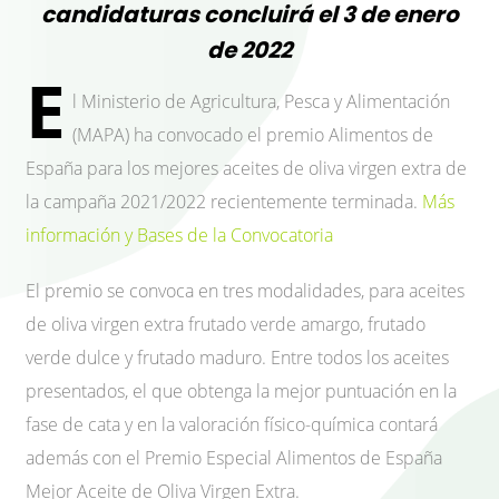
candidaturas concluirá el 3 de enero
de 2022
E
l Ministerio de Agricultura, Pesca y Alimentación
(MAPA) ha convocado el premio Alimentos de
España para los mejores aceites de oliva virgen extra de
la campaña 2021/2022 recientemente terminada.
Más
información y Bases de la Convocatoria
El premio se convoca en tres modalidades, para aceites
de oliva virgen extra frutado verde amargo, frutado
verde dulce y frutado maduro. Entre todos los aceites
presentados, el que obtenga la mejor puntuación en la
fase de cata y en la valoración físico-química contará
además con el Premio Especial Alimentos de España
Mejor Aceite de Oliva Virgen Extra.