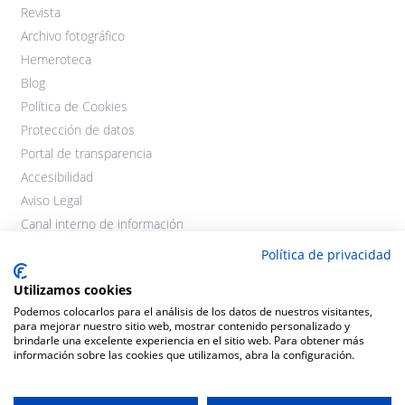
Revista
Archivo fotográfico
Hemeroteca
Blog
Política de Cookies
Protección de datos
Portal de transparencia
Accesibilidad
Aviso Legal
Canal interno de información
Política de privacidad
Utilizamos cookies
Podemos colocarlos para el análisis de los datos de nuestros visitantes,
para mejorar nuestro sitio web, mostrar contenido personalizado y
brindarle una excelente experiencia en el sitio web. Para obtener más
información sobre las cookies que utilizamos, abra la configuración.
©2021 Cooperativas Agroalimentarias Extremadura. Todos los
derechos reservados.