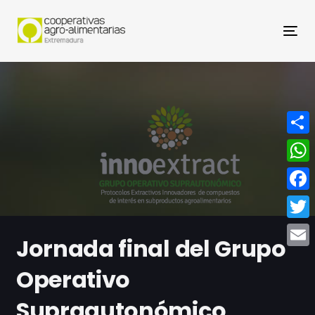
Nav
Compa
What
Face
Twitt
Jornada final del Grupo
Email
Operativo
Supraautonómico