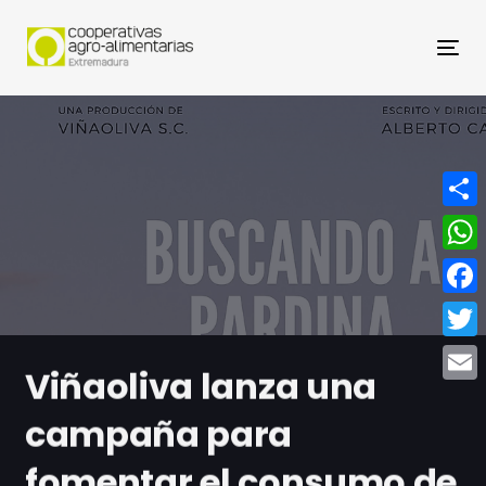
Nav
Compa
What
Face
Twitt
Viñaoliva lanza una
Email
campaña para
fomentar el consumo de