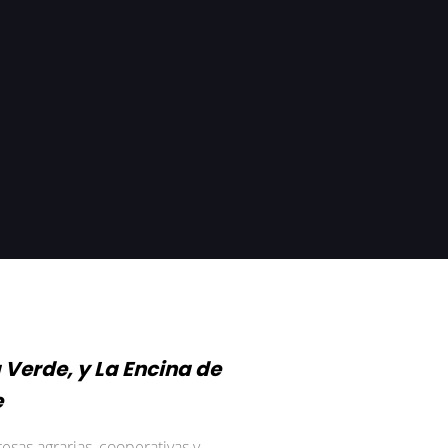
 Verde, y La Encina de
e
sas agrarias, cooperativas y