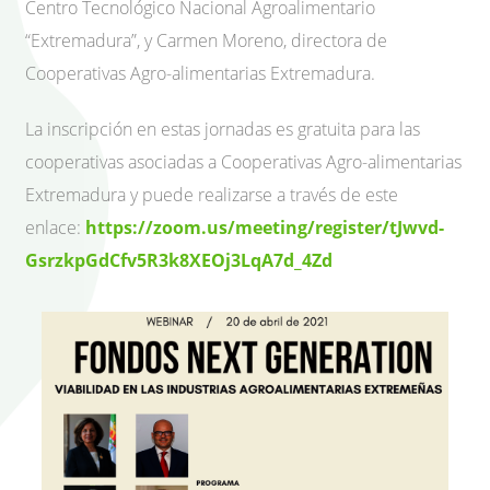
Centro Tecnológico Nacional Agroalimentario
“Extremadura”, y Carmen Moreno, directora de
Cooperativas Agro-alimentarias Extremadura.
La inscripción en estas jornadas es gratuita para las
cooperativas asociadas a Cooperativas Agro-alimentarias
Extremadura y puede realizarse a través de este
enlace:
https://zoom.us/meeting/register/tJwvd-
GsrzkpGdCfv5R3k8XEOj3LqA7d_4Zd