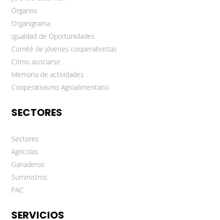
Órganos
Organigrama
Igualdad de Oportunidades
Comité de jóvenes cooperativistas
Cómo asociarse
Memoria de actividades
Cooperativismo Agroalimentario
SECTORES
Sectores
Agrícolas
Ganaderos
Suministros
PAC
SERVICIOS