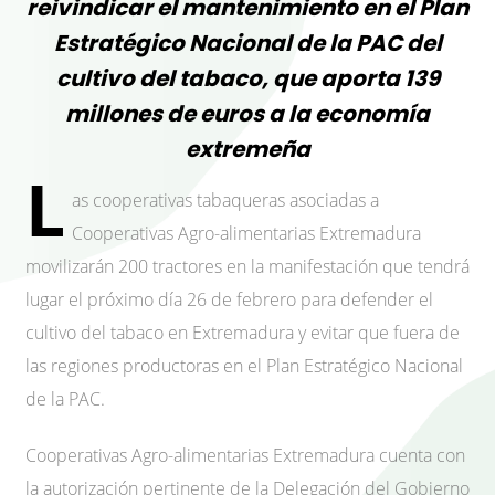
reivindicar el mantenimiento en el Plan
Estratégico Nacional de la PAC del
cultivo del tabaco, que aporta 139
millones de euros a la economía
extremeña
L
as cooperativas tabaqueras asociadas a
Cooperativas Agro-alimentarias Extremadura
movilizarán 200 tractores en la manifestación que tendrá
lugar el próximo día 26 de febrero para defender el
cultivo del tabaco en Extremadura y evitar que fuera de
las regiones productoras en el Plan Estratégico Nacional
de la PAC.
Cooperativas Agro-alimentarias Extremadura cuenta con
la autorización pertinente de la Delegación del Gobierno